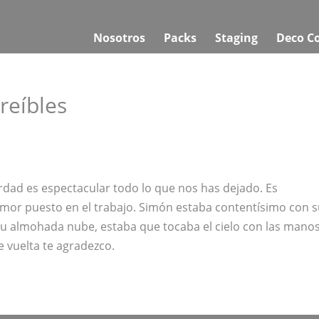
Nosotros
Packs
Staging
Deco C
reíbles
rdad es espectacular todo lo que nos has dejado. Es
 amor puesto en el trabajo. Simón estaba contentísimo con 
su almohada nube, estaba que tocaba el cielo con las manos
e vuelta te agradezco.