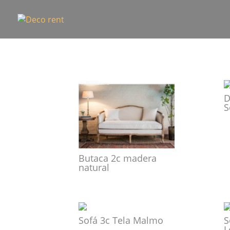
D
S
Butaca 2c madera
natural
Sofá 3c Tela Malmo
S
L