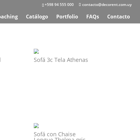
+598 94 555 000
contacto@decorent.com.uy
oaching
Catálogo
Portfolio
FAQs
Contacto
l
Sofá 3c Tela Athenas
Sofá con Chaise
Longue Thelma gris