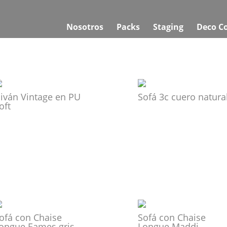
Nosotros
Packs
Staging
Deco C
iván Vintage en PU
Sofá 3c cuero natura
oft
ofá con Chaise
Sofá con Chaise
ongue Eames gris
Longue Maddi